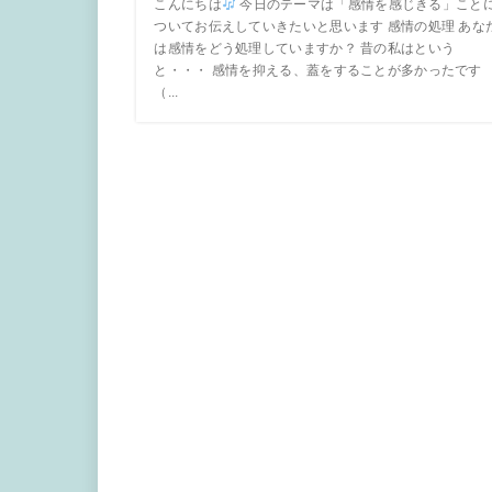
こんにちは
今日のテーマは「感情を感じきる」こと
ついてお伝えしていきたいと思います 感情の処理 あな
は感情をどう処理していますか？ 昔の私はという
と・・・ 感情を抑える、蓋をすることが多かったです
（...