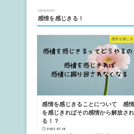
感情を感じきる！
感情を感じき
感情を感じきることについて 感
を感じきればその感情から解放さ
る！？
2023.07.18