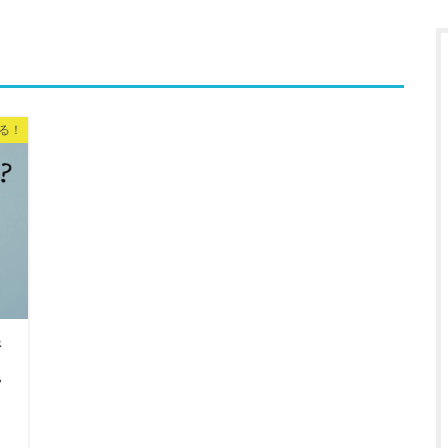
る！
情
れ