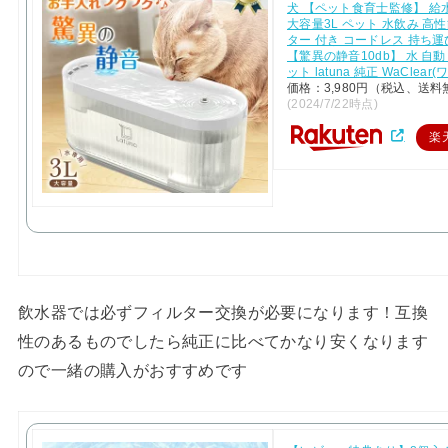
犬 【ペット食育士監修】 給
大容量3L ペット 水飲み 高
ター 付き コードレス 持ち運
【驚異の静音10db】 水 自動
ット latuna 純正 WaClear
価格：3,980円（税込、送料
(2024/7/22時点)
楽
飲水器では必ずフィルター交換が必要になります！互換
性のあるものでしたら純正に比べてかなり安くなります
ので一緒の購入がおすすめです