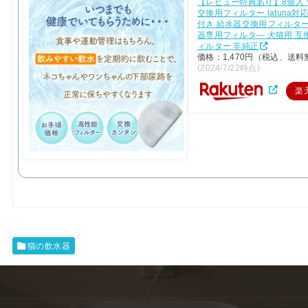
【レビュー特典あり】8個入
交換用フィルター latuna対
付き 給水器交換用フィルター
器専用フィルタ― 犬猫用 互
ィルター 非純正
価格：1,470円（税込、送料
(2024/7/22時点)
楽
猫の飲水器