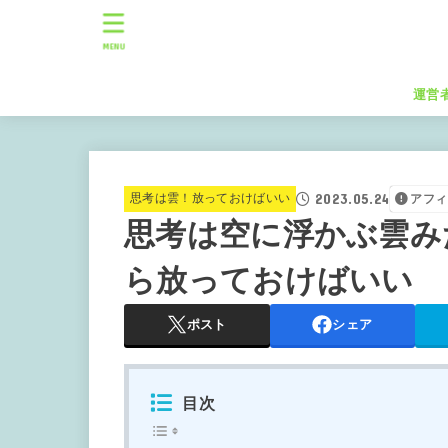
MENU
運営
2023.05.24
思考は雲！放っておけばいい
アフィ
思考は空に浮かぶ雲み
ら放っておけばいい
ポスト
シェア
目次