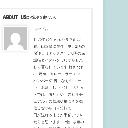
ABOUT US
スマイル
1970年代生まれの男です 現
在、山梨県に在住 妻と1匹の
保護犬（ダックス）と8匹の保
護猫とバタバタしながらも楽
しく暮らしています 好きなも
の:焼肉 カレー ラーメン
ハンバーグ 苦手なもの:ゴー
ヤ お酒 しいたけ このサイ
トでは「悟り」や「スピリチ
ュアル」の知識や気づきを発
信しながら日々笑顔で一日一
日が送れるようお手伝いでき
たらと思います！ 他にも猫の