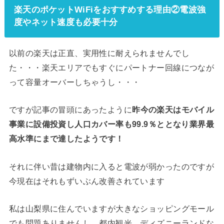
楽天のポケットWiFiをおすすめする理由②電波強
度やネット速度も必要十分
以前の楽天は正直、実用性に耐えられませんでし
た・・・楽天エリアでもすぐにパートナー回線につなが
って容量オーバーしちゃうし・・・
ですが記事の冒頭にあったように
昨今の楽天はモバイル
事業に設備投資し人口カバー率も99.9％ととなり業界最
高水準にまで達したようです！
それに伴い昔は建物内に入ると電波が弱かったのですが
今現在はそれもずいぶん改善されています
私は山梨県に住んでいますが大きなショッピングモール
でも問題ありませんし、都内観光、ディズニーランドな