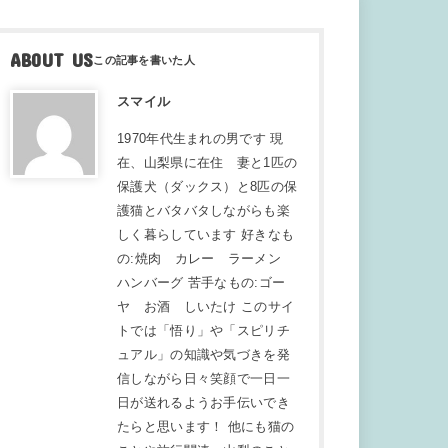
ABOUT US
スマイル
1970年代生まれの男です 現
在、山梨県に在住 妻と1匹の
保護犬（ダックス）と8匹の保
護猫とバタバタしながらも楽
しく暮らしています 好きなも
の:焼肉 カレー ラーメン
ハンバーグ 苦手なもの:ゴー
ヤ お酒 しいたけ このサイ
トでは「悟り」や「スピリチ
ュアル」の知識や気づきを発
信しながら日々笑顔で一日一
日が送れるようお手伝いでき
たらと思います！ 他にも猫の