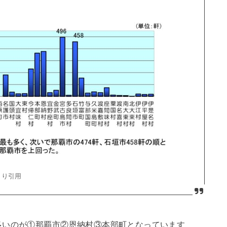
り引用
多いのが①那覇市②恩納村③本部町となっています