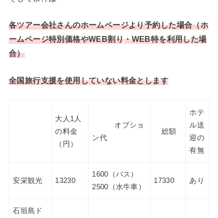
各ツアー会社さんのホームページより予約した場合（ホ
ームページ特別価格やWEB割り
・
WEB
特
を利用した場
合）
全国旅行支援を使用していない料金とします
ホテ
大人1人
オプショ
ル送
の料金
総額
ン代
迎の
（円）
有無
1600（バス）
安栄観光
13230
17330
あり
2500（水牛車）
石垣島ド