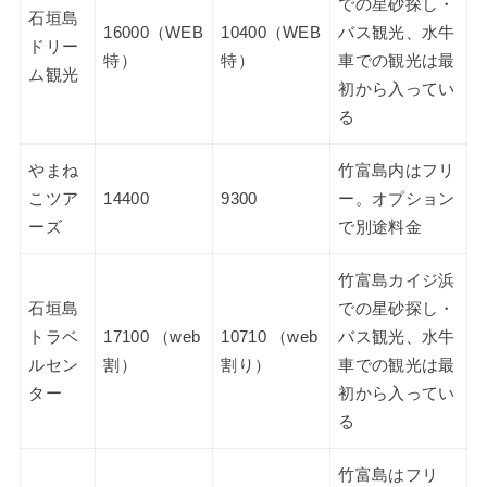
での星砂探し・
石垣島
16000（WEB
10400（WEB
バス観光、水牛
ドリー
特）
特）
車での観光は最
ム観光
初から入ってい
る
やまね
竹富島内はフリ
こツア
14400
9300
ー。オプション
ーズ
で別途料金
竹富島カイジ浜
石垣島
での星砂探し・
トラベ
17100 （web
10710 （web
バス観光、水牛
ルセン
割）
割り）
車での観光は最
ター
初から入ってい
る
竹富島はフリ