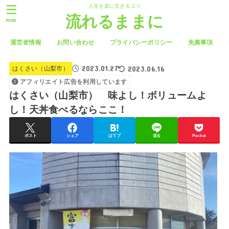
人生を楽に生きるコツ
流れるままに
MENU
運営者情報
お問い合わせ
プライバシーポリシー
免責事項
2023.01.27
2023.06.16
はくさい（山梨市）
アフィリエイト広告を利用しています
はくさい（山梨市） 味よし！ボリュームよ
し！天丼食べるならここ！
ポスト
シェア
はてブ
送る
Pocket