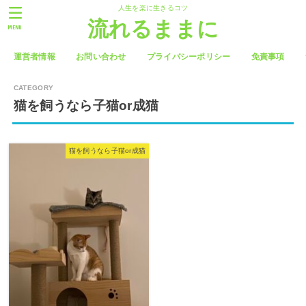
人生を楽に生きるコツ
流れるままに
MENU
運営者情報
お問い合わせ
プライバシーポリシー
免責事項
猫を飼うなら子猫or成猫
猫を飼うなら子猫or成猫