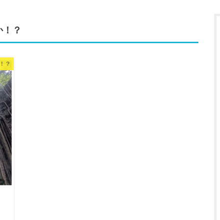
か！？
！？
く