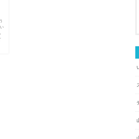
う
い
ち
ど