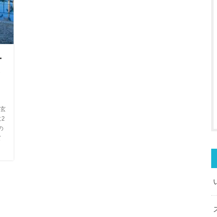
ー
を
玄
2
の
て