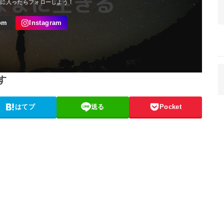
す
はてブ
送る
Pocket